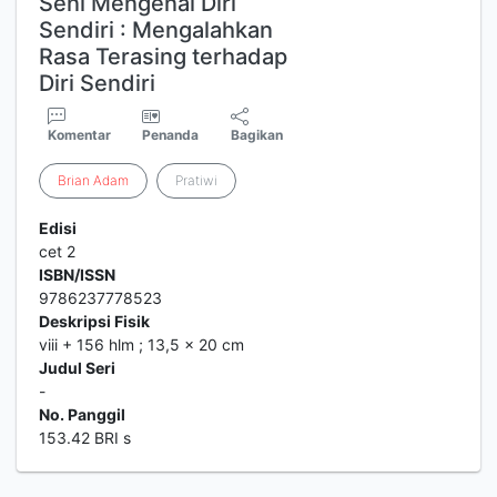
Seni Mengenal Diri
Sendiri : Mengalahkan
Rasa Terasing terhadap
Diri Sendiri
Komentar
Penanda
Bagikan
Brian
Adam
Pratiwi
Edisi
cet 2
ISBN/ISSN
9786237778523
Deskripsi Fisik
viii + 156 hlm ; 13,5 x 20 cm
Judul Seri
-
No. Panggil
153.42 BRI s