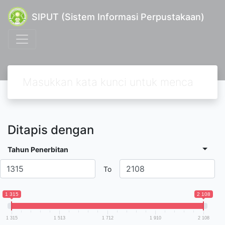
SIPUT (Sistem Informasi Perpustakaan)
Ditapis dengan
Tahun Penerbitan
To
1 315
2 108
1 315
1 513
1 712
1 910
2 108