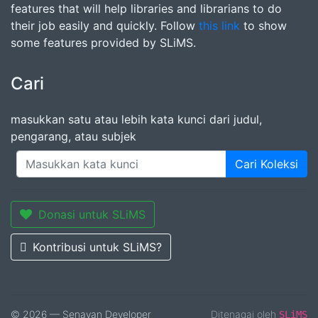
features that will help libraries and librarians to do
their job easily and quickly. Follow
this link
to show
some features provided by SLiMS.
Cari
masukkan satu atau lebih kata kunci dari judul,
pengarang, atau subjek
Cari Koleksi
Donasi untuk SLiMS
Kontribusi untuk SLiMS?
© 2026 — Senayan Developer
Ditenagai oleh
SLiMS