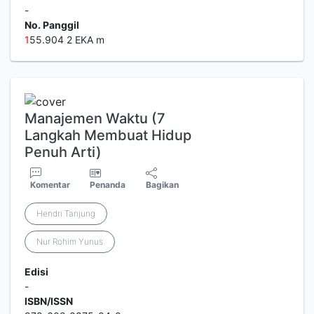
-
No. Panggil
1
55.904 2 EKA m
Manajemen Waktu (7
Langkah Membuat Hidup
Penuh Arti)
Komentar
Penanda
Bagikan
Hendri Tanjung
Nur Rohim Yunus
Edisi
-
ISBN/ISSN