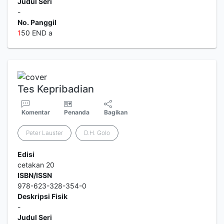
Judul Seri
-
No. Panggil
1
50 END a
Tes Kepribadian
Komentar
Penanda
Bagikan
Peter Lauster
D.H. Golo
Edisi
cetakan 20
ISBN/ISSN
978-623-328-354-0
Deskripsi Fisik
-
Judul Seri