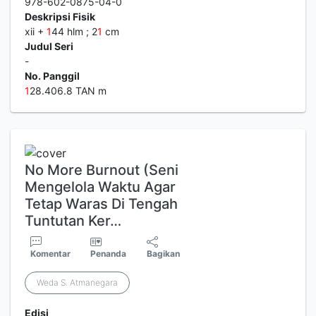
978-602-0875-04-0
Deskripsi Fisik
xii +
1
44 hlm ; 2
1
cm
Judul Seri
-
No. Panggil
1
28.406.8 TAN m
No More Burnout (Seni
Mengelola Waktu Agar
Tetap Waras Di Tengah
Tuntutan Ker…
Komentar
Penanda
Bagikan
Weda S. Atmanegara
Edisi