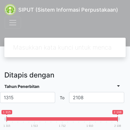
SIPUT (Sistem Informasi Perpustakaan)
Ditapis dengan
Tahun Penerbitan
To
1 315
2 108
1 315
1 513
1 712
1 910
2 108