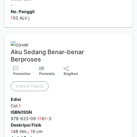
-
No. Panggil
1
50 ALV j
Aku Sedang Benar-benar
Berproses
Komentar
Penanda
Bagikan
Endra El-Faeyza
Edisi
Cet.
1
ISBN/ISSN
978-623-09-
1
1
6
1
-3
Deskripsi Fisik
1
48 hlm.;
1
9 cm