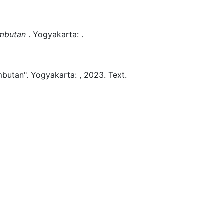
mbutan
.
Yogyakarta:
.
butan".
Yogyakarta:
,
2023.
Text.