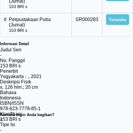
(Jurnal)
153 BRI s
#
Perpustakaan Putra
SR000283
Tersedia
(Jurnal)
153 BRI s
Informasi Detail
Judul Seri
-
No. Panggil
153 BRI s
Penerbit
Yogyakarta
:
.,
2021
Deskripsi Fisik
x, 126 hlm.; 20 cm
Bahasa
Indonesia
ISBN/ISSN
978-623-7778-85-1
Klasifikasi
Kemana ingin Anda bagikan?
153 BRI s
×
Tipe Isi
-