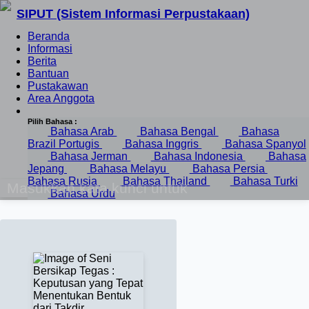
SIPUT (Sistem Informasi Perpustakaan)
Beranda
Informasi
Berita
Bantuan
Pustakawan
Area Anggota
Pilih Bahasa :
Bahasa Arab
Bahasa Bengal
Bahasa
Brazil Portugis
Bahasa Inggris
Bahasa Spanyol
Bahasa Jerman
Bahasa Indonesia
Bahasa
Jepang
Bahasa Melayu
Bahasa Persia
Bahasa Rusia
Bahasa Thailand
Bahasa Turki
Bahasa Urdu