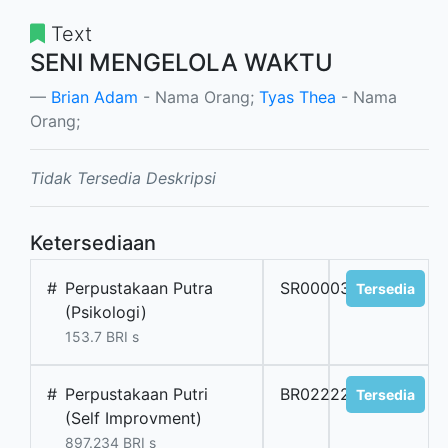
Text
SENI MENGELOLA WAKTU
Brian Adam
- Nama Orang;
Tyas Thea
- Nama
Orang;
Tidak Tersedia Deskripsi
Ketersediaan
#
Perpustakaan Putra
SR0000314
Tersedia
(Psikologi)
153.7 BRI s
#
Perpustakaan Putri
BR022228
Tersedia
(Self Improvment)
897.234 BRI s