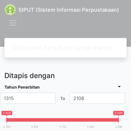
SIPUT (Sistem Informasi Perpustakaan)
Ditapis dengan
Tahun Penerbitan
To
1 315
2 108
1 315
1 513
1 712
1 910
2 108